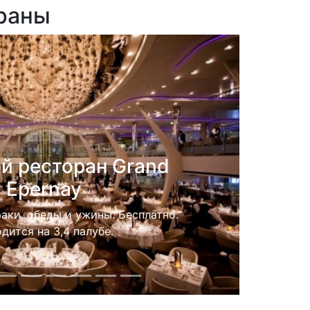
раны
торан Murano
ны. Требуется предварительная
лика за дополнительную плату -
ел. Находится на 5 палубе.