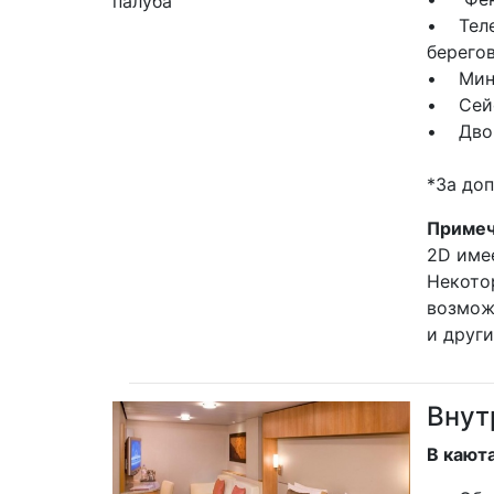
• Теле
берего
• Мин
• Сей
• Двой
*За до
Примеч
2D име
Некото
возмож
и друг
Внут
В кают