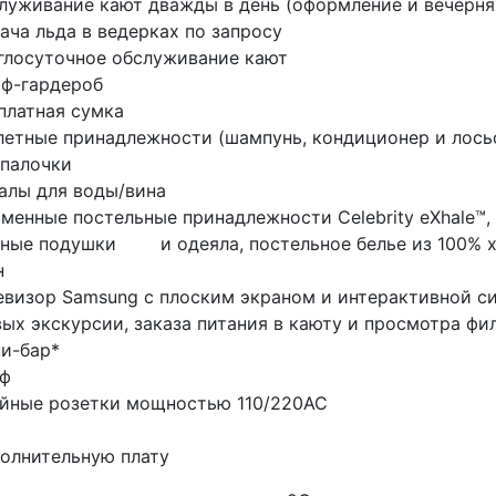
уживание кают дважды в день (оформление и вечерняя
ча льда в ведерках по запросу
лосуточное обслуживание кают
ф-гардероб
латная сумка
етные принадлежности (шампунь, кондиционер и лосьон
 палочки
лы для воды/вина
енные постельные принадлежности Celebrity eXhale™
ные подушки и одеяла, постельное белье из 100% х
н
визор Samsung с плоским экраном и интерактивной с
вых экскурсии, заказа питания в каюту и просмотра фи
и-бар*
ф
ные розетки мощностью 110/220AC
полнительную плату