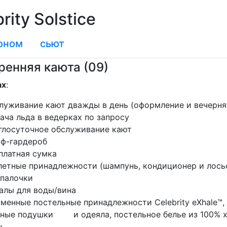
ity Solstice
оном
сьют
ренняя каюта (09)
ах
:
уживание кают дважды в день (оформление и вечерняя
ча льда в ведерках по запросу
лосуточное обслуживание кают
ф-гардероб
латная сумка
етные принадлежности (шампунь, кондиционер и лосьон
 палочки
лы для воды/вина
енные постельные принадлежности Celebrity eXhale™
ные подушки и одеяла, постельное белье из 100% х
н