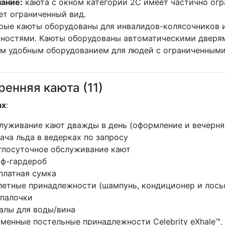
ание:
каюта с окном категории 2C имеет частично огр
ет ограниченный вид.
рые каюты оборудованы для инвалидов-колясочников и
ностями. Каюты оборудованы автоматическими дверям
им удобным оборудованием для людей с ограниченным
ренняя каюта (11)
ах
:
уживание кают дважды в день (оформление и вечерняя
ча льда в ведерках по запросу
лосуточное обслуживание кают
ф-гардероб
латная сумка
етные принадлежности (шампунь, кондиционер и лосьон
 палочки
лы для воды/вина
енные постельные принадлежности Celebrity eXhale™