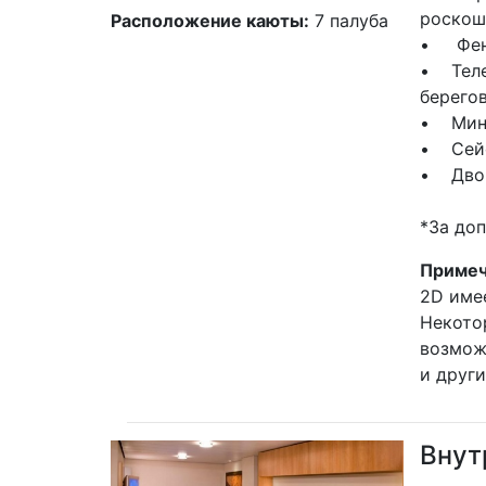
роскош
Расположение каюты:
7 палуба
• Фе
• Теле
берего
• Мин
• Сей
• Двой
*За до
Примеч
2D име
Некото
возмож
и друг
Внут