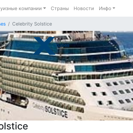
уизные компании
Страны
Новости
Инфо
ses
Celebrity Solstice
e
olstice