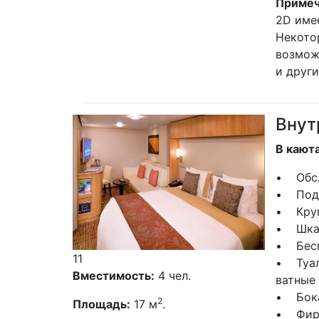
Примеч
2D име
Некото
возмож
и друг
Внут
В кают
• Обсл
• Пода
• Круг
• Шка
• Бесп
11
• Туал
Вместимость:
4 чел.
ватные
• Бока
2
Площадь:
17 м
.
• Фирм