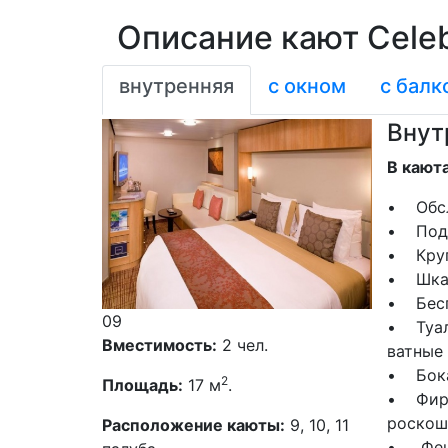
Описание кают Celebr
внутренняя
с окном
с балк
Внут
В кают
• Обсл
• Пода
• Круг
• Шка
• Бесп
09
• Туал
Вместимость:
2 чел.
ватные
• Бока
2
Площадь:
17 м
.
• Фирм
роскош
Расположение каюты:
9, 10, 11
• Фе
палуба