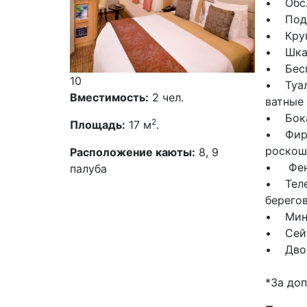
• Обсл
• Пода
• Круг
• Шка
• Бесп
10
• Туал
Вместимость:
2 чел.
ватные
• Бока
2
Площадь:
17 м
.
• Фирм
роскош
Расположение каюты:
8, 9
• Фе
палуба
• Теле
берего
• Мин
• Сей
• Двой
*За до