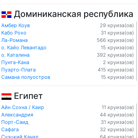
Доминиканская республика
Амбер Коув
29 круиза(ов)
Кабо Рохо
31 круиза(ов)
Ла-Романа
566 круиза(ов)
о. Кайо Левантадо
15 круиза(ов)
о. Каталина
392 круиза(ов)
Пунта-Кана
2 круиза(ов)
Пуэрто-Плата
415 круиза(ов)
Самана полуостров
15 круиза(ов)
Египет
Айн Сохна / Каир
11 круиза(ов)
Александрия
44 круиза(ов)
Порт-Саид
31 круиза(ов)
Сафага
32 круиза(ов)
Суэцкий Канал
64 круиза(ов)