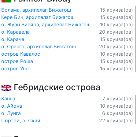
Болама, архипелаг Бижагош
15 круиза(ов)
Кере Бич, архипелаг Бижагош
15 круиза(ов)
о. Жуан Виейра, архипелаг Бижагош
10 круиза(ов)
о. Каравела
20 круиза(ов)
о. Караче
15 круиза(ов)
о. Оранго, архипелаг Бижагош
20 круиза(ов)
остров Кавалос
10 круиза(ов)
остров Роша
15 круиза(ов)
остров Уно
15 круиза(ов)
Гебридские острова
Канна
7 круиза(ов)
о. Айона
10 круиза(ов)
о. Лунга
6 круиза(ов)
Портри, о. Скай
22 круиза(ов)