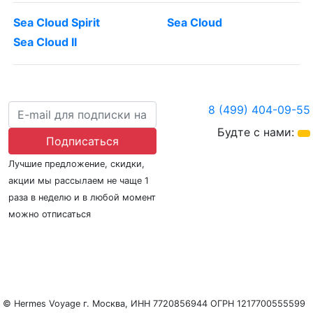
Sea Cloud Spirit
Sea Cloud
Sea Cloud II
8 (499) 404-09-55
Будте с нами:
Подписаться
Лучшие предложение, скидки,
акции мы рассылаем не чаще 1
раза в неделю и в любой момент
можно отписаться
О нас
Регионы плавания
Морские порты
ООО «Гермес Вояж» –
реестровый номер туроператора В031-00161-
77/01942486
© Hermes Voyage г. Москва, ИНН 7720856944 ОГРН 1217700555599