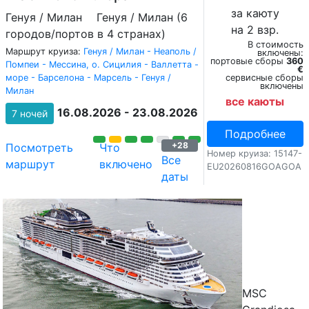
за каюту
Генуя / Милан
Генуя / Милан (6
на 2 взр.
городов/портов в 4 странах)
В стоимость
Маршрут круиза:
Генуя / Милан - Неаполь /
включены:
портовые сборы
360
Помпеи - Мессина, о. Сицилия - Валлетта -
€
море - Барселона - Марсель - Генуя /
сервисные сборы
включены
Милан
все каюты
16.08.2026 - 23.08.2026
7 ночей
Подробнее
+28
Посмотреть
Что
Номер круиза: 15147-
Все
маршрут
включено
EU20260816GOAGOA
даты
MSC