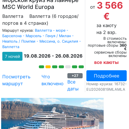
3 566
MSC World Europa
от
€
Валлетта
Валлетта (6 городов/
портов в 4 странах)
за каюту
Маршрут круиза:
Валлетта - море -
на 2 взр.
Барселона - Марсель - Генуя / Милан -
В стоимость
Неаполь / Помпеи - Мессина, о. Сицилия -
включены:
портовые сборы
360
Валлетта
€
сервисные сборы
19.08.2026 - 26.08.2026
включены
7 ночей
все каюты
Подробнее
+27
Посмотреть
Что
Все
маршрут
включено
Номер круиза: 16732-
даты
EU20260819MLAMLA