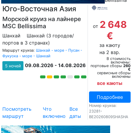
Bellissima
Юго-Восточная Азия
Морской круиз на лайнере
2 648
MSC Bellissima
от
€
Шанхай
Шанхай (3 городов/
портов в 3 странах)
за каюту
Маршрут круиза:
Шанхай - море - Пусан -
на 2 взр.
Фукуока - море - Шанхай
В стоимость
включены:
09.08.2026 - 14.08.2026
5 ночей
портовые сборы
260
€
сервисные сборы
включены
все каюты
Подробнее
Номер круиза:
Посмотреть
Что
Все
23281-
маршрут
включено
даты
BE20260809SHASHA