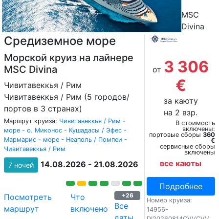
MSC
Divina
Средиземное море
Морской круиз на лайнере
3 306
MSC Divina
от
€
Чивитавеккья / Рим
Чивитавеккья / Рим (5 городов/
за каюту
портов в 3 странах)
на 2 взр.
Маршрут круиза:
Чивитавеккья / Рим -
В стоимость
включены:
море - о. Миконос - Кушадасы / Эфес -
портовые сборы
360
Мармарис - море - Неаполь / Помпеи -
€
сервисные сборы
Чивитавеккья / Рим
включены
все каюты
14.08.2026 - 21.08.2026
7 ночей
Подробнее
+26
Посмотреть
Что
Номер круиза:
Все
маршрут
включено
14956-
даты
DI20260814CVVCVV