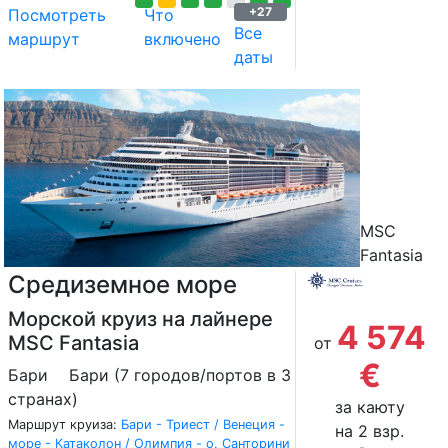
+27
Посмотреть
Что
Все
маршрут
включено
даты
MSC
Fantasia
Средиземное море
Морской круиз на лайнере
4 574
MSC Fantasia
от
€
Бари
Бари (7 городов/портов в 3
странах)
за каюту
Маршрут круиза:
Бари - Триест / Венеция -
на 2 взр.
море - Катаколон / Олимпия - о. Санторини