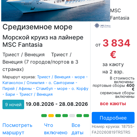
MSC
Fantasia
Средиземное море
Морской круиз на лайнере
3 834
MSC Fantasia
от
€
Триест / Венеция
Триест /
Венеция (7 городов/портов в 3
за каюту
странах)
на 2 взр.
Маршрут круиза:
Триест / Венеция - море -
В стоимость
включены:
Катаколон / Олимпия - о. Санторини -
портовые сборы
400
Пирей / Афины - Стамбул - море - о. Корфу
€
сервисные сборы
- Бари - Триест / Венеция
включены
все каюты
19.08.2026 - 28.08.2026
9 ночей
Подробнее
Посмотреть
Что
Все
Номер круиза: 18755-
маршрут
включено
даты
FA20260819TRSTRS