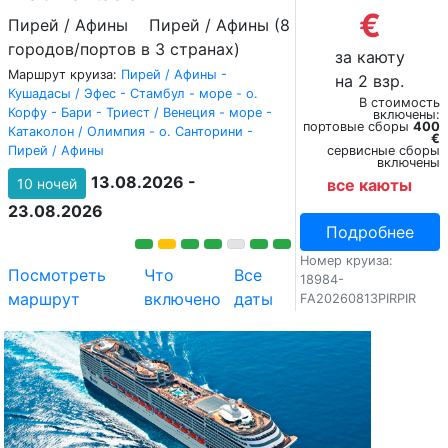
€
Пирей / Афины
Пирей / Афины (8
городов/портов в 3 странах)
за каюту
Маршрут круиза:
Пирей / Афины -
на 2 взр.
Кушадасы / Эфес - Стамбул - море - о.
В стоимость
Корфу - Бари - Триест / Венеция - море -
включены:
портовые сборы
400
Катаколон / Олимпия - о. Санторини -
€
Пирей / Афины
сервисные сборы
включены
13.08.2026 -
10 ночей
все каюты
23.08.2026
Подробнее
Номер круиза:
Посмотреть
Что
Все
18984-
маршрут
включено
даты
FA20260813PIRPIR