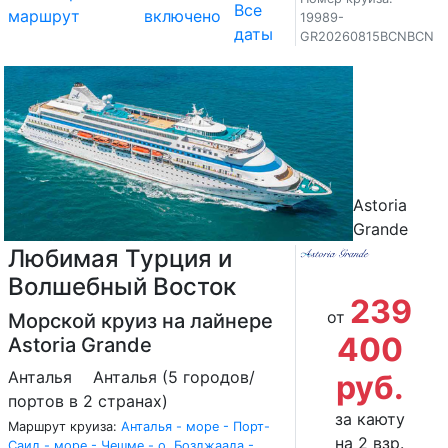
Все
маршрут
включено
19989-
даты
GR20260815BCNBCN
Astoria
Grande
Любимая Турция и
Волшебный Восток
239
от
Морской круиз на лайнере
400
Astoria Grande
Анталья
Анталья (5 городов/
руб.
портов в 2 странах)
за каюту
Маршрут круиза:
Анталья - море - Порт-
на 2 взр.
Саид - море - Чешме - о. Бозджаада -