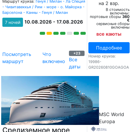
Маршрут круиза:
Генуя / Милан - Ла Специя
на 2 взр.
- Чивитавеккья / Рим - море - о. Майорка -
В стоимость
Барселона - Канны - Генуя / Милан
включены:
портовые сборы
360
€
10.08.2026 - 17.08.2026
7 ночей
сервисные сборы
включены
все каюты
Подробнее
+23
Посмотреть
Что
Номер круиза:
Все
маршрут
включено
19986-
даты
GR20260810GOAGOA
MSC World
Europa
Средиземное море