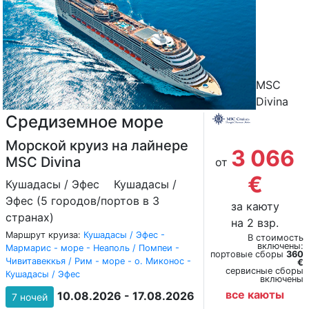
MSC
Divina
Средиземное море
Морской круиз на лайнере
3 066
MSC Divina
от
€
Кушадасы / Эфес
Кушадасы /
Эфес (5 городов/портов в 3
за каюту
странах)
на 2 взр.
Маршрут круиза:
Кушадасы / Эфес -
В стоимость
включены:
Мармарис - море - Неаполь / Помпеи -
портовые сборы
360
Чивитавеккья / Рим - море - о. Миконос -
€
сервисные сборы
Кушадасы / Эфес
включены
все каюты
10.08.2026 - 17.08.2026
7 ночей