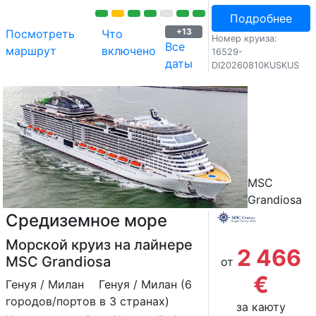
Подробнее
+13
Посмотреть
Что
Номер круиза:
Все
маршрут
включено
16529-
даты
DI20260810KUSKUS
MSC
Grandiosa
Средиземное море
Морской круиз на лайнере
2 466
MSC Grandiosa
от
€
Генуя / Милан
Генуя / Милан (6
городов/портов в 3 странах)
за каюту