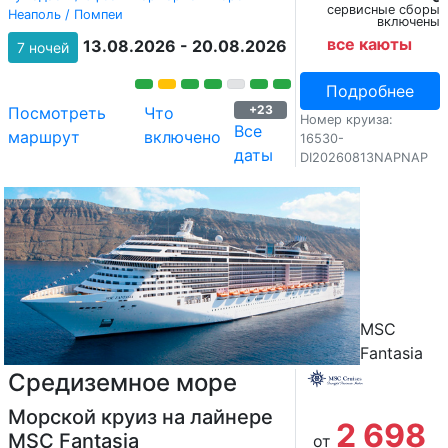
сервисные сборы
Неаполь / Помпеи
включены
все каюты
13.08.2026 - 20.08.2026
7 ночей
Подробнее
+23
Посмотреть
Что
Номер круиза:
Все
маршрут
включено
16530-
даты
DI20260813NAPNAP
MSC
Fantasia
Средиземное море
Морской круиз на лайнере
2 698
MSC Fantasia
от