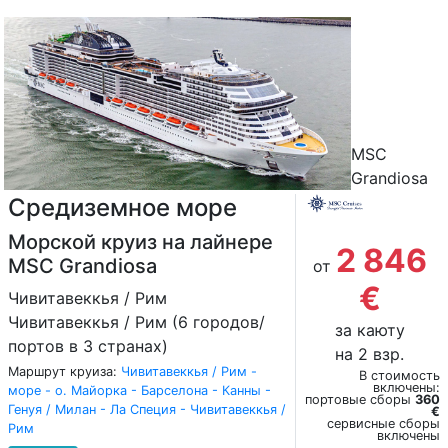
MSC
Grandiosa
Средиземное море
Морской круиз на лайнере
2 846
MSC Grandiosa
от
€
Чивитавеккья / Рим
Чивитавеккья / Рим (6 городов/
за каюту
портов в 3 странах)
на 2 взр.
Маршрут круиза:
Чивитавеккья / Рим -
В стоимость
включены:
море - о. Майорка - Барселона - Канны -
портовые сборы
360
Генуя / Милан - Ла Специя - Чивитавеккья /
€
сервисные сборы
Рим
включены