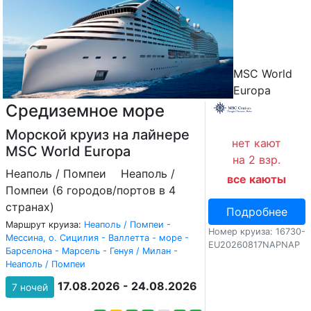
MSC World
Europa
Средиземное море
Морской круиз на лайнере
нет кают
MSC World Europa
на 2 взр.
Неаполь / Помпеи
Неаполь /
все каюты
Помпеи (6 городов/портов в 4
странах)
Подробнее
Маршрут круиза:
Неаполь / Помпеи -
Номер круиза: 16730-
Мессина, о. Сицилия - Валлетта - море -
EU20260817NAPNAP
Барселона - Марсель - Генуя / Милан -
Неаполь / Помпеи
17.08.2026 - 24.08.2026
7 ночей