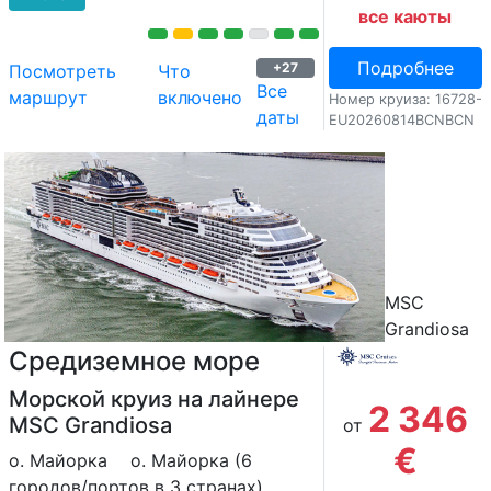
все каюты
Подробнее
+27
Посмотреть
Что
Все
маршрут
включено
Номер круиза: 16728-
даты
EU20260814BCNBCN
MSC
Grandiosa
Средиземное море
Морской круиз на лайнере
2 346
MSC Grandiosa
от
€
о. Майорка
о. Майорка (6
городов/портов в 3 странах)