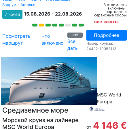
Бодрум - Анталья
В стоимость
включены:
портовые и
15.08.2026 - 22.08.2026
7 ночей
сервисные сборы
все каюты
Подробнее
+12
Посмотреть
Что
Все
маршрут
включено
Номер круиза:
даты
24422-10053113
MSC World
Europa
Средиземное море
Морской круиз на лайнере
4 146 €
MSC World Europa
от