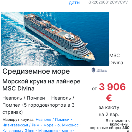
даты
GR20260812CVVCVV
MSC
Divina
Средиземное море
Морской круиз на лайнере
3 906
MSC Divina
от
€
Неаполь / Помпеи
Неаполь /
Помпеи (5 городов/портов в 3
за каюту
странах)
на 2 взр.
Маршрут круиза:
Неаполь / Помпеи -
В стоимость
включены:
Чивитавеккья / Рим - море - о. Миконос -
портовые сборы
360
Кушадасы / Эфес - Мармарис - море -
€