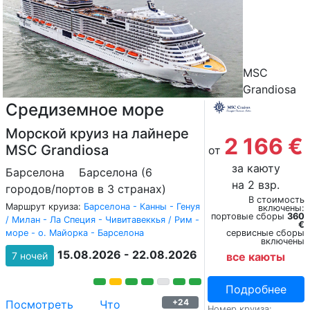
MSC
Grandiosa
Средиземное море
Морской круиз на лайнере
2 166 €
MSC Grandiosa
от
за каюту
Барселона
Барселона (6
на 2 взр.
городов/портов в 3 странах)
В стоимость
Маршрут круиза:
Барселона - Канны - Генуя
включены:
портовые сборы
360
/ Милан - Ла Специя - Чивитавеккья / Рим -
€
море - о. Майорка - Барселона
сервисные сборы
включены
15.08.2026 - 22.08.2026
7 ночей
все каюты
Подробнее
+24
Посмотреть
Что
Номер круиза: