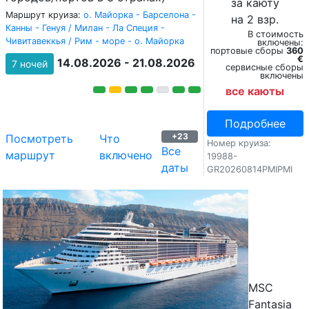
за каюту
Маршрут круиза:
о. Майорка - Барселона -
на 2 взр.
Канны - Генуя / Милан - Ла Специя -
В стоимость
Чивитавеккья / Рим - море - о. Майорка
включены:
портовые сборы
360
€
14.08.2026 - 21.08.2026
7 ночей
сервисные сборы
включены
все каюты
Подробнее
+23
Посмотреть
Что
Номер круиза:
Все
маршрут
включено
19988-
даты
GR20260814PMIPMI
MSC
Fantasia