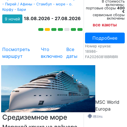
В стоимость
- Пирей / Афины - Стамбул - море - о.
включены:
портовые сборы
400
Корфу - Бари
€
сервисные сборы
18.08.2026 - 27.08.2026
включены
9 ночей
все каюты
Подробнее
Номер круиза:
Посмотреть
Что
Все
18986-
маршрут
включено
даты
FA20260818BRIBRI
MSC World
Europa
Средиземное море
Морской круиз на лайнере