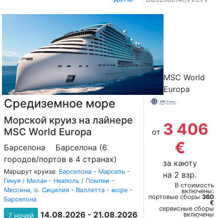
MSC World
Europa
Средиземное море
Морской круиз на лайнере
3 406
MSC World Europa
от
€
Барселона
Барселона (6
городов/портов в 4 странах)
за каюту
Маршрут круиза:
Барселона - Марсель -
на 2 взр.
Генуя / Милан - Неаполь / Помпеи -
В стоимость
Мессина, о. Сицилия - Валлетта - море -
включены:
портовые сборы
360
Барселона
€
сервисные сборы
14.08.2026 - 21.08.2026
включены
7 ночей