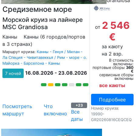
Grandiosa
Средиземное море
Морской круиз на лайнере
2 546
MSC Grandiosa
от
€
Канны
Канны (6 городов/портов
в 3 странах)
за каюту
Маршрут круиза:
Канны - Генуя / Милан -
на 2 взр.
Ла Специя - Чивитавеккья / Рим - море - о.
В стоимость
Майорка - Барселона - Канны
включены:
портовые сборы
360
€
16.08.2026 - 23.08.2026
7 ночей
сервисные сборы
включены
все каюты
Подробнее
+23
Посмотреть
Что
Номер круиза:
Все
маршрут
включено
19990-
даты
GR20260816CEQCEQ