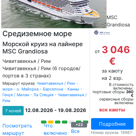
MSC
Grandiosa
Средиземное море
Морской круиз на лайнере
3 046
MSC Grandiosa
от
€
Чивитавеккья / Рим
Чивитавеккья / Рим (6 городов/
за каюту
портов в 3 странах)
на 2 взр.
Маршрут круиза:
Чивитавеккья / Рим -
В стоимость
включены:
море - о. Майорка - Барселона - Канны -
портовые сборы
360
Генуя / Милан - Ла Специя - Чивитавеккья /
€
сервисные сборы
Рим
включены
все каюты
12.08.2026 - 19.08.2026
7 ночей
Подробнее
+23
Посмотреть
Что
Все
маршрут
включено
Номер круиза: 19987-