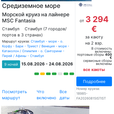
Средиземное море
Морской круиз на лайнере
3 294
MSC Fantasia
от
€
Стамбул
Стамбул (7 городов/
портов в 3 странах)
за каюту
Маршрут круиза:
Стамбул - море - о.
на 2 взр.
Корфу - Бари - Триест / Венеция - море -
В стоимость
Катаколон / Олимпия - о. Санторини -
включены:
портовые сборы
400
Пирей / Афины - Стамбул
€
сервисные сборы
15.08.2026 - 24.08.2026
включены
9 ночей
все каюты
Подробнее
Номер круиза:
Посмотреть
Что
Все
18985-
маршрут
включено
даты
FA20260815ISTIST