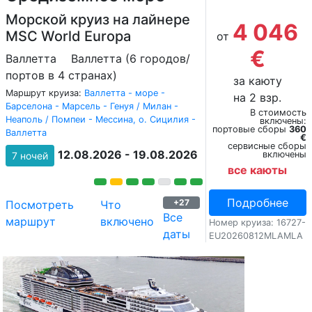
Морской круиз на лайнере
4 046
MSC World Europa
от
€
Валлетта
Валлетта (6 городов/
портов в 4 странах)
за каюту
Маршрут круиза:
Валлетта - море -
на 2 взр.
Барселона - Марсель - Генуя / Милан -
В стоимость
Неаполь / Помпеи - Мессина, о. Сицилия -
включены:
портовые сборы
360
Валлетта
€
сервисные сборы
12.08.2026 - 19.08.2026
включены
7 ночей
все каюты
Подробнее
+27
Посмотреть
Что
Все
маршрут
включено
Номер круиза: 16727-
даты
EU20260812MLAMLA