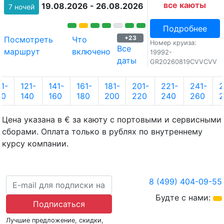
все каюты
19.08.2026 - 26.08.2026
7 ночей
Подробнее
+23
Посмотреть
Что
Номер круиза:
Все
маршрут
включено
19992-
даты
GR20260819CVVCVV
01-
121-
141-
161-
181-
201-
221-
241-
2
20
140
160
180
200
220
240
260
2
Цена указана в € за каюту с портовыми и сервисными
сборами. Оплата только в рублях по внутреннему
курсу компании.
8 (499) 404-09-55
Будте с нами:
Подписаться
Лучшие предложение, скидки,