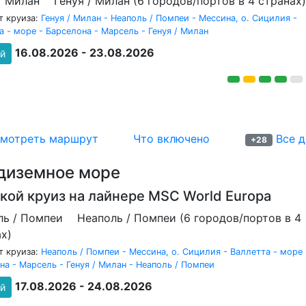
 / Милан
Генуя / Милан (6 городов/портов в 4 странах)
 круиза:
Генуя / Милан - Неаполь / Помпеи - Мессина, о. Сицилия -
а - море - Барселона - Марсель - Генуя / Милан
16.08.2026 - 23.08.2026
ей
мотреть маршрут
Что включено
Все д
+28
диземное море
кой круиз на лайнере
MSC World Europa
ль / Помпеи
Неаполь / Помпеи (6 городов/портов в 4
х)
 круиза:
Неаполь / Помпеи - Мессина, о. Сицилия - Валлетта - море 
на - Марсель - Генуя / Милан - Неаполь / Помпеи
17.08.2026 - 24.08.2026
ей