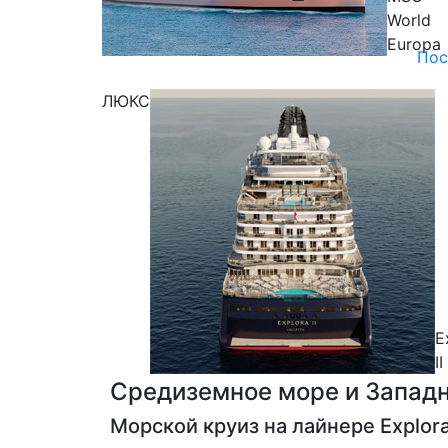
World
Europa
Пос
ЛЮКС
E
II
Средиземное море и Запад
Морской круиз на лайнере
Explora