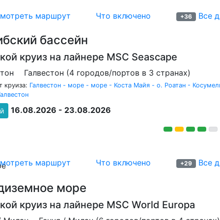
мотреть маршрут
Что включено
Все д
a
+36
ибский бассейн
кой круиз на лайнере
MSC Seascape
стон
Галвестон (4 городов/портов в 3 странах)
 круиза:
Галвестон - море - море - Коста Майя - о. Роатан - Косумел
Галвестон
16.08.2026 - 23.08.2026
ей
мотреть маршрут
Что включено
Все д
+29
pe
диземное море
кой круиз на лайнере
MSC World Europa