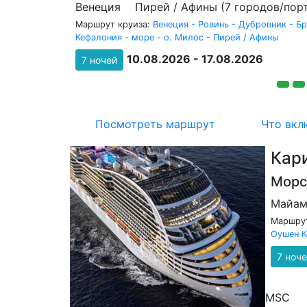
Венеция
Пирей / Афины (7 городов/порт
Маршрут круиза:
Венеция - Ровинь - Дубровник - Бр
Кефалония - море - о. Милос - Пирей / Афины
10.08.2026 - 17.08.2026
7 ночей
Посмотреть маршрут
Что вкл
Кар
Морс
Майа
Маршрут
Оушен К
7 ноч
MSC