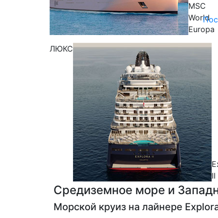
MSC
World
Пос
Europa
ЛЮКС
E
II
Средиземное море и Запад
Морской круиз на лайнере
Explora