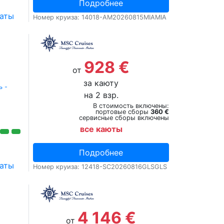
Подробнее
аты
Номер круиза: 14018-AM20260815MIAMIA
928 €
от
за каюту
ь -
на 2 взр.
В стоимость включены:
портовые сборы
360 €
сервисные сборы включены
все каюты
Подробнее
аты
Номер круиза: 12418-SC20260816GLSGLS
4 146 €
от