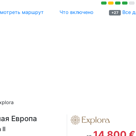
мотреть маршрут
Что включено
Все д
+27
xplora
ная Европа
 II
14 800 €