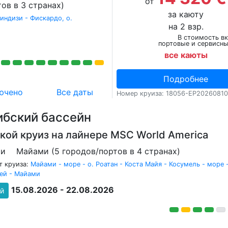
от
ов в 3 странах)
за каюту
индизи - Фискардо, о.
на 2 взр.
В стоимость в
портовые и сервисн
все каюты
Подробнее
ючено
Все даты
Номер круиза: 18056-EP2026081
ибский бассейн
кой круиз на лайнере
MSC World America
ми
Майами (5 городов/портов в 4 странах)
 круиза:
Майами - море - о. Роатан - Коста Майя - Косумель - море -
ей - Майами
15.08.2026 - 22.08.2026
ей