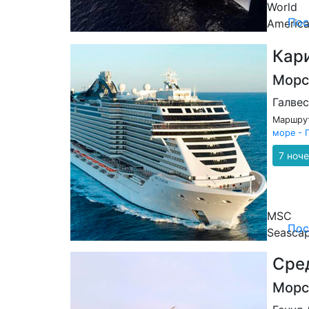
World
Пос
Americ
Кар
Морс
Галве
Маршрут
море - 
7 ноч
MSC
Пос
Seasca
Сре
Морс