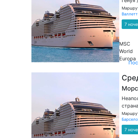
Генуя
Маршрут
Валлетт
7 ноч
MSC
World
Europa
Пос
Сре
Морс
Неапо
страна
Маршрут
Барсело
7 ноч