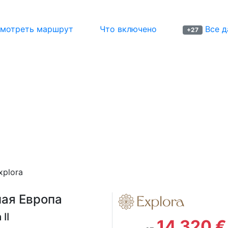
мотреть маршрут
Что включено
Все д
+27
xplora
ная Европа
 II
14 320 €