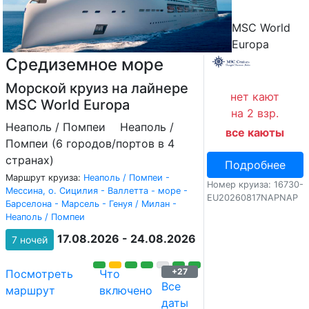
MSC World
Europa
Средиземное море
Морской круиз на лайнере
нет кают
MSC World Europa
на 2 взр.
Неаполь / Помпеи
Неаполь /
все каюты
Помпеи (6 городов/портов в 4
странах)
Подробнее
Маршрут круиза:
Неаполь / Помпеи -
Номер круиза: 16730-
Мессина, о. Сицилия - Валлетта - море -
EU20260817NAPNAP
Барселона - Марсель - Генуя / Милан -
Неаполь / Помпеи
17.08.2026 - 24.08.2026
7 ночей
+27
Посмотреть
Что
Все
маршрут
включено
даты