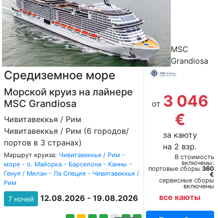
MSC
Grandiosa
Средиземное море
Морской круиз на лайнере
3 046
MSC Grandiosa
от
€
Чивитавеккья / Рим
Чивитавеккья / Рим (6 городов/
за каюту
портов в 3 странах)
на 2 взр.
Маршрут круиза:
Чивитавеккья / Рим -
В стоимость
включены:
море - о. Майорка - Барселона - Канны -
портовые сборы
360
Генуя / Милан - Ла Специя - Чивитавеккья /
€
сервисные сборы
Рим
включены
все каюты
12.08.2026 - 19.08.2026
7 ночей