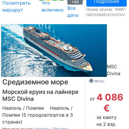
Подробнее
+23
Посмотреть
Что
Все
маршрут
включено
Номер круиза: 19987-
даты
GR20260812CVVCVV
MSC
Divina
Средиземное море
Морской круиз на лайнере
4 086
MSC Divina
от
€
Неаполь / Помпеи
Неаполь /
Помпеи (5 городов/портов в 3
за каюту
странах)
на 2 взр.