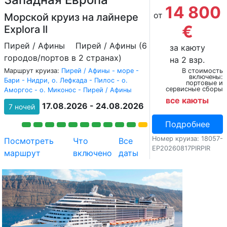
14 800
от
Морской круиз на лайнере
€
Explora II
Пирей / Афины
Пирей / Афины (6
за каюту
городов/портов в 2 странах)
на 2 взр.
Маршрут круиза:
Пирей / Афины - море -
В стоимость
включены:
Бари - Нидри, о. Лефкада - Пилос - о.
портовые и
сервисные сборы
Аморгос - о. Миконос - Пирей / Афины
все каюты
17.08.2026 - 24.08.2026
7 ночей
Подробнее
Номер круиза: 18057-
Посмотреть
Что
Все
EP20260817PIRPIR
маршрут
включено
даты