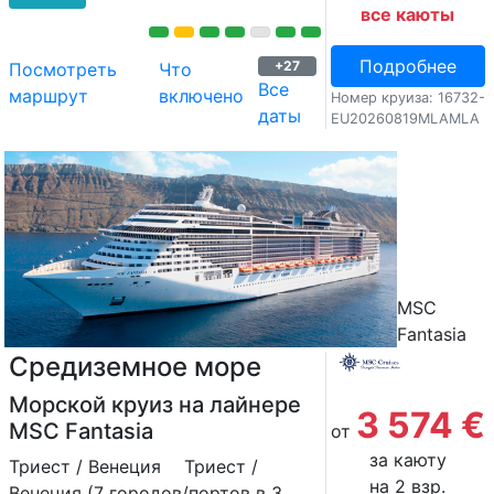
все каюты
Подробнее
+27
Посмотреть
Что
Все
маршрут
включено
Номер круиза: 16732-
даты
EU20260819MLAMLA
MSC
Fantasia
Средиземное море
Морской круиз на лайнере
3 574 €
MSC Fantasia
от
за каюту
Триест / Венеция
Триест /
на 2 взр.
Венеция (7 городов/портов в 3