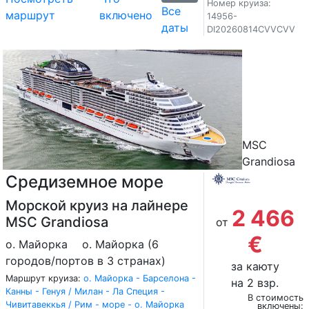
Номер круиза:
Все
маршрут
включено
14956-
даты
DI20260814CVVCVV
MSC
Grandiosa
Средиземное море
Морской круиз на лайнере
2 466
MSC Grandiosa
от
€
о. Майорка
о. Майорка (6
городов/портов в 3 странах)
за каюту
Маршрут круиза:
о. Майорка - Барселона -
на 2 взр.
Канны - Генуя / Милан - Ла Специя -
В стоимость
Чивитавеккья / Рим - море - о. Майорка
включены: