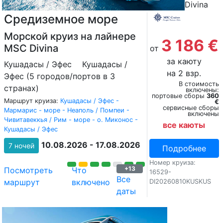
Divina
Средиземное море
Морской круиз на лайнере
3 186 €
MSC Divina
от
за каюту
Кушадасы / Эфес
Кушадасы /
на 2 взр.
Эфес (5 городов/портов в 3
В стоимость
странах)
включены:
портовые сборы
360
Маршрут круиза:
Кушадасы / Эфес -
€
сервисные сборы
Мармарис - море - Неаполь / Помпеи -
включены
Чивитавеккья / Рим - море - о. Миконос -
все каюты
Кушадасы / Эфес
10.08.2026 - 17.08.2026
7 ночей
Подробнее
Номер круиза:
+13
Посмотреть
Что
16529-
Все
маршрут
включено
DI20260810KUSKUS
даты