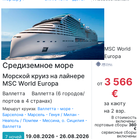
MSC World
Europa
Средиземное море
Морской круиз на лайнере
3 566
MSC World Europa
от
€
Валлетта
Валлетта (6 городов/
портов в 4 странах)
за каюту
Маршрут круиза:
Валлетта - море -
на 2 взр.
Барселона - Марсель - Генуя / Милан -
В стоимость
Неаполь / Помпеи - Мессина, о. Сицилия -
включены:
портовые сборы
360
Валлетта
€
сервисные сборы
19.08.2026 - 26.08.2026
включены
7 ночей