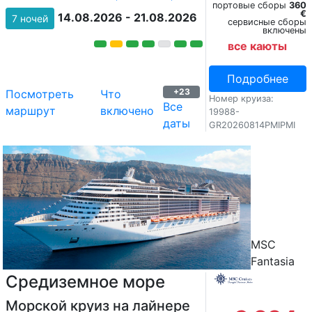
портовые сборы
360
€
14.08.2026 - 21.08.2026
7 ночей
сервисные сборы
включены
все каюты
Подробнее
+23
Посмотреть
Что
Номер круиза:
Все
маршрут
включено
19988-
даты
GR20260814PMIPMI
MSC
Fantasia
Средиземное море
Морской круиз на лайнере