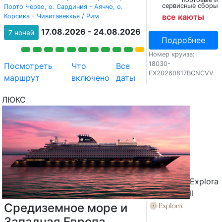
сервисные сборы
Порто Черво, о. Сардиния - Аяччо, о.
все каюты
Корсика - Чивитавеккья / Рим
17.08.2026 - 24.08.2026
7 ночей
Подробнее
Номер круиза:
18030-
Посмотреть
Что
Все
EX20260817BCNCVV
маршрут
включено
даты
ЛЮКС
Explora
II
Средиземное море и
Западная Европа