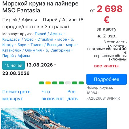
Морской круиз на лайнере
2 698
MSC Fantasia
от
€
Пирей / Афины
Пирей / Афины (8
городов/портов в 3 странах)
за каюту
Маршрут круиза:
Пирей / Афины -
на 2 взр.
Кушадасы / Эфес - Стамбул - море - о.
В стоимость
Корфу - Бари - Триест / Венеция - море -
включены:
портовые сборы
400
Катаколон / Олимпия - о. Санторини -
€
Пирей / Афины
сервисные сборы
включены
13.08.2026 -
10 ночей
все каюты
23.08.2026
Подробнее
Номер круиза:
Посмотреть
Что
Все
18984-
маршрут
включено
даты
FA20260813PIRPIR