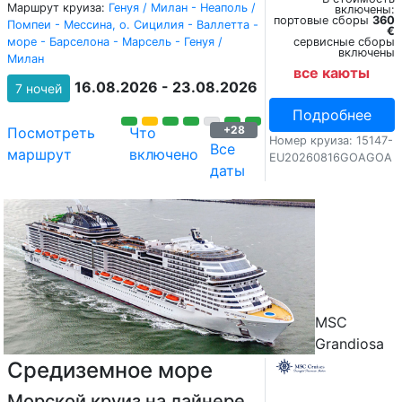
Маршрут круиза:
Генуя / Милан - Неаполь /
включены:
портовые сборы
360
Помпеи - Мессина, о. Сицилия - Валлетта -
€
море - Барселона - Марсель - Генуя /
сервисные сборы
включены
Милан
все каюты
16.08.2026 - 23.08.2026
7 ночей
Подробнее
+28
Посмотреть
Что
Номер круиза: 15147-
Все
маршрут
включено
EU20260816GOAGOA
даты
MSC
Grandiosa
Средиземное море
Морской круиз на лайнере