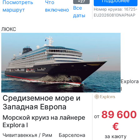
Подробнее
+27
Посмотреть
Что
Все
маршрут
включено
Номер круиза: 16725-
даты
EU20260810NAPNAP
ЛЮКС
Explora
I
Средиземное море и
Западная Европа
89 600
от
Морской круиз на лайнере
€
Explora I
Чивитавеккья / Рим
Барселона
за каюту