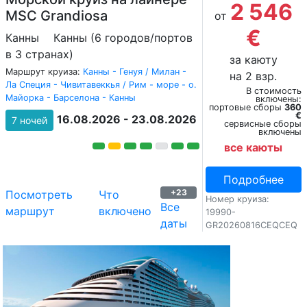
2 546
MSC Grandiosa
от
€
Канны
Канны (6 городов/портов
в 3 странах)
за каюту
Маршрут круиза:
Канны - Генуя / Милан -
на 2 взр.
Ла Специя - Чивитавеккья / Рим - море - о.
В стоимость
Майорка - Барселона - Канны
включены:
портовые сборы
360
€
16.08.2026 - 23.08.2026
7 ночей
сервисные сборы
включены
все каюты
Подробнее
+23
Посмотреть
Что
Номер круиза:
Все
маршрут
включено
19990-
даты
GR20260816CEQCEQ