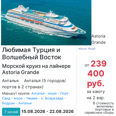
Astoria
Grande
Любимая Турция и
Волшебный Восток
239
от
Морской круиз на лайнере
400
Astoria Grande
Анталья
Анталья (5 городов/
руб.
портов в 2 странах)
за каюту
Маршрут круиза:
Анталья - море - Порт-
на 2 взр.
Саид - море - Чешме - о. Бозджаада -
Бодрум - Анталья
В стоимость
включены:
портовые и
15.08.2026 - 22.08.2026
7 ночей
сервисные сборы