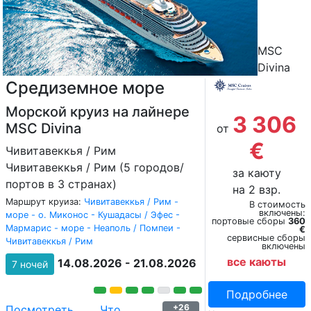
MSC
Divina
Средиземное море
Морской круиз на лайнере
3 306
MSC Divina
от
€
Чивитавеккья / Рим
Чивитавеккья / Рим (5 городов/
за каюту
портов в 3 странах)
на 2 взр.
Маршрут круиза:
Чивитавеккья / Рим -
В стоимость
включены:
море - о. Миконос - Кушадасы / Эфес -
портовые сборы
360
Мармарис - море - Неаполь / Помпеи -
€
сервисные сборы
Чивитавеккья / Рим
включены
все каюты
14.08.2026 - 21.08.2026
7 ночей
Подробнее
+26
Посмотреть
Что