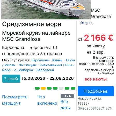
MSC
Grandiosa
Средиземное море
Морской круиз на лайнере
2 166 €
MSC Grandiosa
от
за каюту
Барселона
Барселона (6
на 2 взр.
городов/портов в 3 странах)
В стоимость
Маршрут круиза:
Барселона - Канны - Генуя
включены:
портовые сборы
360
/ Милан - Ла Специя - Чивитавеккья / Рим -
€
море - о. Майорка - Барселона
сервисные сборы
включены
15.08.2026 - 22.08.2026
7 ночей
все каюты
Подробнее
+24
Посмотреть
Что
Номер круиза:
Все
маршрут
включено
19989-
даты
GR20260815BCNBCN