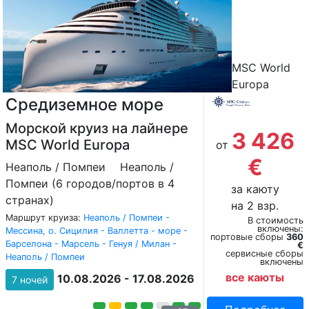
MSC World
Europa
Средиземное море
Морской круиз на лайнере
3 426
MSC World Europa
от
€
Неаполь / Помпеи
Неаполь /
Помпеи (6 городов/портов в 4
за каюту
странах)
на 2 взр.
Маршрут круиза:
Неаполь / Помпеи -
В стоимость
включены:
Мессина, о. Сицилия - Валлетта - море -
портовые сборы
360
Барселона - Марсель - Генуя / Милан -
€
сервисные сборы
Неаполь / Помпеи
включены
все каюты
10.08.2026 - 17.08.2026
7 ночей