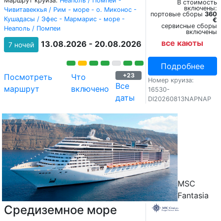
Маршрут круиза:
Неаполь / Помпеи -
В стоимость
включены:
Чивитавеккья / Рим - море - о. Миконос -
портовые сборы
360
Кушадасы / Эфес - Мармарис - море -
€
сервисные сборы
Неаполь / Помпеи
включены
все каюты
13.08.2026 - 20.08.2026
7 ночей
Подробнее
+23
Посмотреть
Что
Номер круиза:
Все
маршрут
включено
16530-
даты
DI20260813NAPNAP
MSC
Fantasia
Средиземное море