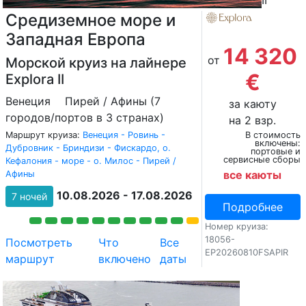
II
Средиземное море и
Западная Европа
14 320
от
Морской круиз на лайнере
€
Explora II
Венеция
Пирей / Афины (7
за каюту
городов/портов в 3 странах)
на 2 взр.
Маршрут круиза:
Венеция - Ровинь -
В стоимость
включены:
Дубровник - Бриндизи - Фискардо, о.
портовые и
сервисные сборы
Кефалония - море - о. Милос - Пирей /
все каюты
Афины
10.08.2026 - 17.08.2026
7 ночей
Подробнее
Номер круиза:
18056-
Посмотреть
Что
Все
EP20260810FSAPIR
маршрут
включено
даты