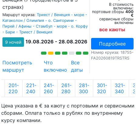
В стоимость
странах)
включены:
портовые сборы
400
Маршрут круиза:
Триест / Венеция - море -
€
сервисные сборы
Катаколон / Олимпия - о. Санторини -
включены
Пирей / Афины - Стамбул - море - о. Корфу
все каюты
- Бари - Триест / Венеция
19.08.2026 - 28.08.2026
9 ночей
Подробнее
Номер круиза: 18755-
FA20260819TRSTRS
Посмотреть
Что
Все
маршрут
включено
даты
-
201-
221-
241-
261-
281-
301-
321-
3
0
220
240
260
280
300
320
340
3
Цена указана в € за каюту с портовыми и сервисными
сборами. Оплата только в рублях по внутреннему
курсу компании.