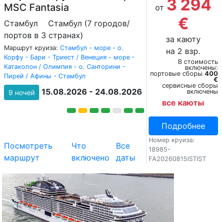
3 294
MSC Fantasia
от
€
Стамбул
Стамбул (7 городов/
портов в 3 странах)
за каюту
Маршрут круиза:
Стамбул - море - о.
на 2 взр.
Корфу - Бари - Триест / Венеция - море -
В стоимость
Катаколон / Олимпия - о. Санторини -
включены:
портовые сборы
400
Пирей / Афины - Стамбул
€
сервисные сборы
15.08.2026 - 24.08.2026
включены
9 ночей
все каюты
Подробнее
Номер круиза:
Посмотреть
Что
Все
18985-
маршрут
включено
даты
FA20260815ISTIST