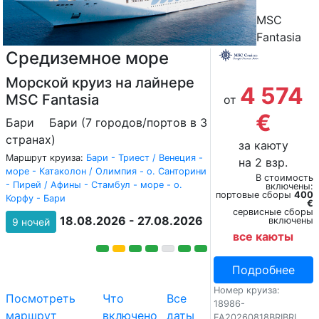
MSC
Fantasia
Средиземное море
Морской круиз на лайнере
4 574
MSC Fantasia
от
€
Бари
Бари (7 городов/портов в 3
странах)
за каюту
Маршрут круиза:
Бари - Триест / Венеция -
на 2 взр.
море - Катаколон / Олимпия - о. Санторини
В стоимость
- Пирей / Афины - Стамбул - море - о.
включены:
портовые сборы
400
Корфу - Бари
€
сервисные сборы
18.08.2026 - 27.08.2026
включены
9 ночей
все каюты
Подробнее
Номер круиза:
Посмотреть
Что
Все
18986-
маршрут
включено
даты
FA20260818BRIBRI