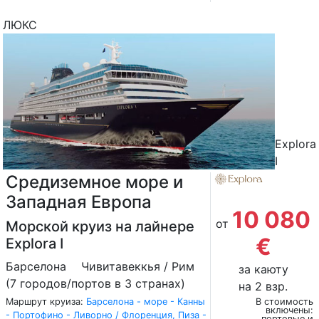
ЛЮКС
Explora
I
Средиземное море и
Западная Европа
10 080
от
Морской круиз на лайнере
€
Explora I
Барселона
Чивитавеккья / Рим
за каюту
(7 городов/портов в 3 странах)
на 2 взр.
Маршрут круиза:
Барселона - море - Канны
В стоимость
включены:
- Портофино - Ливорно / Флоренция, Пиза -
портовые и