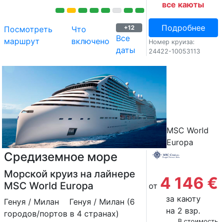
все каюты
Подробнее
+12
Посмотреть
Что
Все
маршрут
включено
Номер круиза:
даты
24422-10053113
MSC World
Europa
Средиземное море
Морской круиз на лайнере
4 146 €
MSC World Europa
от
за каюту
Генуя / Милан
Генуя / Милан (6
на 2 взр.
городов/портов в 4 странах)
В стоимость