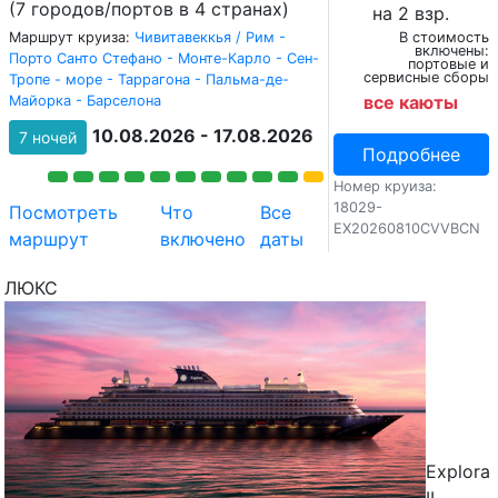
(7 городов/портов в 4 странах)
на 2 взр.
Маршрут круиза:
Чивитавеккья / Рим -
В стоимость
включены:
Порто Санто Стефано - Монте-Карло - Сен-
портовые и
сервисные сборы
Тропе - море - Таррагона - Пальма-де-
все каюты
Майорка - Барселона
10.08.2026 - 17.08.2026
7 ночей
Подробнее
Номер круиза:
18029-
Посмотреть
Что
Все
EX20260810CVVBCN
маршрут
включено
даты
ЛЮКС
Explora