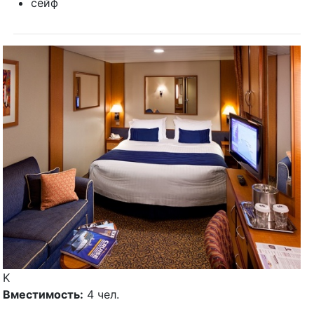
сейф
K
Вместимость:
4 чел.