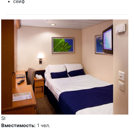
сейф
SI
Вместимость:
1 чел.