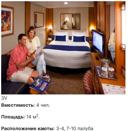
3V
Вместимость:
4 чел.
2
Площадь:
14 м
.
Расположение каюты:
3-4, 7-10 палуба