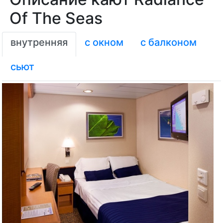
Of The Seas
внутренняя
с окном
с балконом
сьют