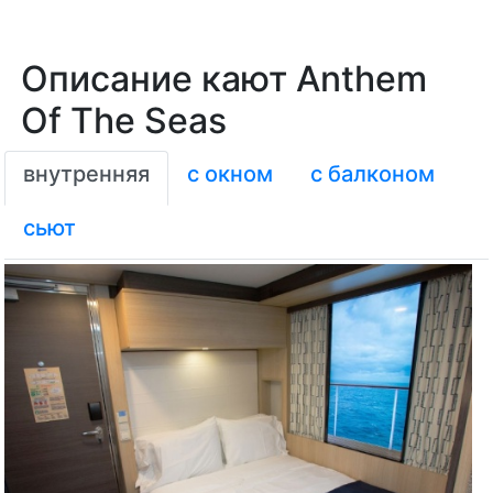
Описание кают Anthem
Of The Seas
внутренняя
с окном
с балконом
сьют