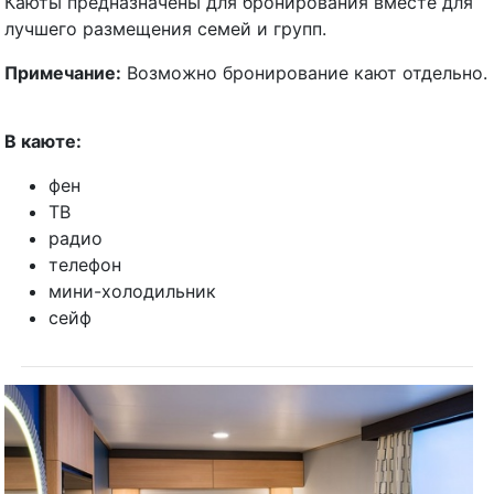
Каюты предназначены для бронирования вместе для
лучшего размещения семей и групп.
Примечание:
Возможно бронирование кают отдельно.
В каюте:
фен
ТВ
радио
телефон
мини-холодильник
сейф