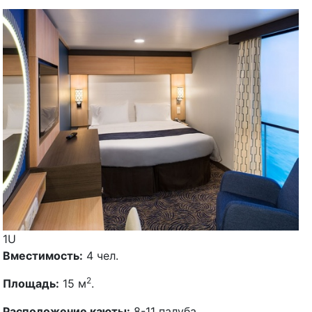
1U
Вместимость:
4 чел.
2
Площадь:
15 м
.
Расположение каюты:
8-11 палуба