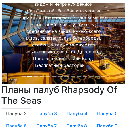
видом и непринужденной
обстановкой. Все Ваши вкусовые
пристрастия собраны в одном месте
- попробуйте пасту, омлеты,
сделанные на заказ, кухню всего
мира, салаты, супы, бутерброды,
стейки, а также множество
изысканных десертов. Дресс код:
Повседневный стиль Вход:
Бесплатный ресторан
Планы палуб Rhapsody Of
Previous
Next
The Seas
Палуба 2
Палуба 3
Палуба 4
Палуба 5
Палуба 6
Палуба 7
Палуба 8
Палуба 9