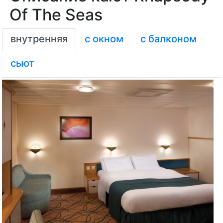
Of The Seas
внутренняя
с окном
с балконом
сьют