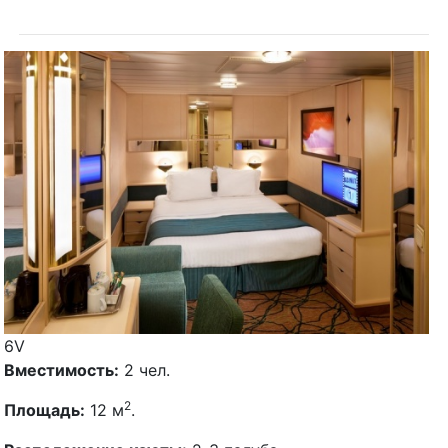
6V
Вместимость:
2 чел.
2
Площадь:
12 м
.