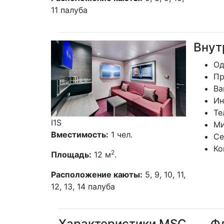
Ко
2
Площадь:
12 м
.
Расположение каюты:
5, 8, 9, 10,
11 палуба
Внут
Од
Пр
Ва
Ин
Те
I1S
Ми
Вместимость:
1 чел.
Се
Ко
2
Площадь:
12 м
.
Расположение каюты:
5, 9, 10, 11,
12, 13, 14 палуба