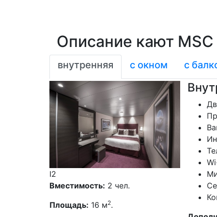
Описание кают MSC 
внутренняя
с окном
с балк
Внут
Дв
Пр
Ва
Ин
Те
Wi
I2
Ми
Вместимость:
2 чел.
Се