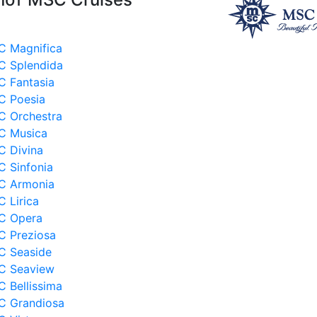
от MSC Cruises
 Magnifica
 Splendida
 Fantasia
 Poesia
 Orchestra
C Musica
 Divina
 Sinfonia
C Armonia
 Lirica
C Opera
 Preziosa
 Seaside
C Seaview