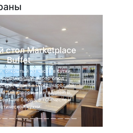
раны
й ресторан Waves
сторане MSC Meraviglia подают
люда из свежеприготовленных
ктов средиземноморской и
альной кухонь в элегантной
обстановке.