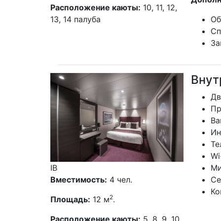
Ко
2
Площадь:
16 м
.
Дополн
Расположение каюты:
10, 11, 12,
13, 14 палуба
Об
Сп
За
Внутр
Дв
Пр
Ва
Ин
Те
Wi
IB
Ми
Вместимость:
4 чел.
Се