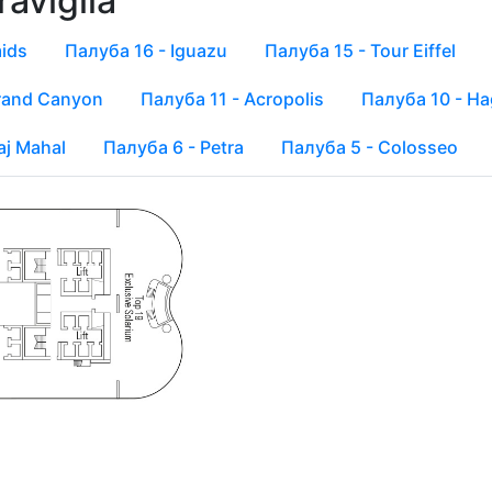
aviglia
Previous
Next
mids
Палуба 16 - Iguazu
Палуба 15 - Tour Eiffel
rand Canyon
Палуба 11 - Acropolis
Палуба 10 - Ha
aj Mahal
Палуба 6 - Petra
Палуба 5 - Colosseo