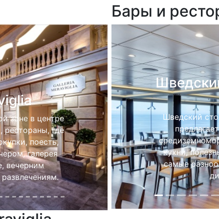
Бары и ресто
жакузи
MSC Meraviglia
Основно
самое обширное
ие, гигантский
В основном ре
айн создают еще
изысканные б
сферу после
морепроду
оты.
интернацион