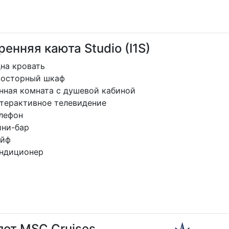
ндиционер
ренняя каюта Studio (I1S)
на кровать
осторный шкаф
нная комната с душевой кабиной
терактивное телевидение
лефон
ни-бар
йф
ндиционер