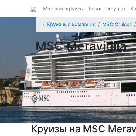
Морские круизы
Речные круизы
Кр
Круизные компании
MSC Cruises
MSC Meraviglia
Круизы на MSC Meravi