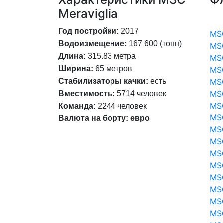
Характеристики MSC
Фл
Meraviglia
Год постройки:
2017
MSC
Водоизмещение:
167 600 (тонн)
MSC
Длина:
315.83 метра
MSC
Ширина:
65
метров
MSC
Стабилизаторы качки:
есть
MSC
MS
Вместимость:
5714 человек
MSC
Команда:
2244 человек
MSC
Валюта на борту: евро
MS
MSC
MS
MSC
MSC
MS