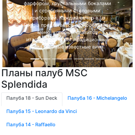
представлено специально
разработанное средиземноморское
меню, в том числе варианты легких
закусок и блюд, которые можно
заказать всегда. Это придется по
вкусу тем гостям, которые знают,
чего они хотят каждый день.
Планы палуб MSC
Previous
Next
Splendida
Палуба 18 - Sun Deck
Палуба 16 - Michelangelo
Палуба 15 - Leonardo da Vinci
Палуба 14 - Raffaello