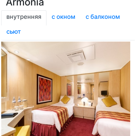
Описание кают MSC
Armonia
внутренняя
с окном
с балконом
сьют